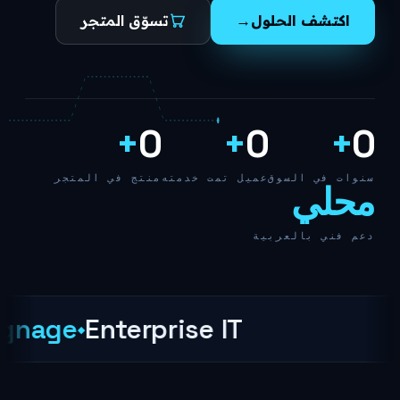
→
اكتشف الحلول
تسوّق المتجر
+
0
+
0
+
0
سنوات في السوق
عميل تمت خدمته
منتج في المتجر
محلي
دعم فني بالعربية
ignage
Enterprise IT
◆