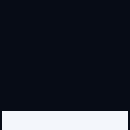
→
→
→